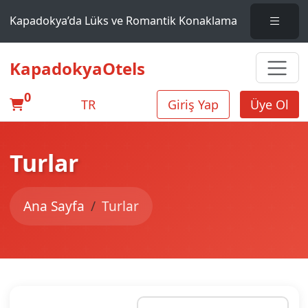
Kapadokya’da Lüks ve Romantik Konaklama
KapadokyaOtels
0
TR
Giriş Yap
Üye Ol
Turlar
Ana Sayfa
Turlar