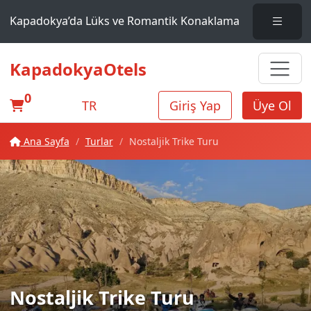
Kapadokya’da Lüks ve Romantik Konaklama
KapadokyaOtels
0
TR
Giriş Yap
Üye Ol
Ana Sayfa
Turlar
Nostaljik Trike Turu
Nostaljik Trike Turu