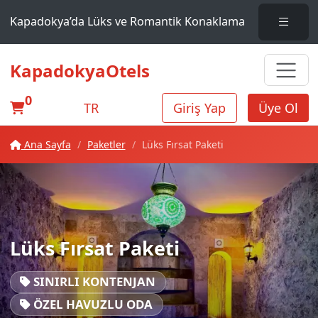
Kapadokya’da Lüks ve Romantik Konaklama
KapadokyaOtels
0
TR
Giriş Yap
Üye Ol
Ana Sayfa
Paketler
Lüks Fırsat Paketi
Lüks Fırsat Paketi
SINIRLI KONTENJAN
ÖZEL HAVUZLU ODA