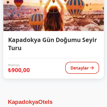
Kapadokya Gün Doğumu Seyir
Turu
Başlangıç
Detaylar
₺900,00
KapadokyaOtels