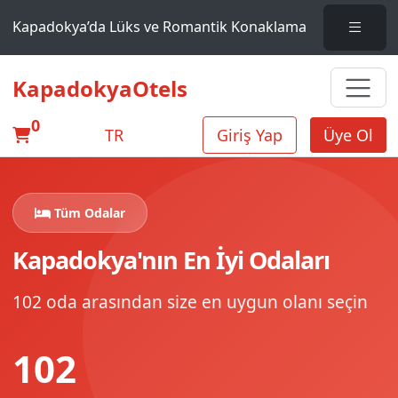
Kapadokya’da Lüks ve Romantik Konaklama
KapadokyaOtels
0
TR
Giriş Yap
Üye Ol
Tüm Odalar
Kapadokya'nın En İyi Odaları
102 oda arasından size en uygun olanı seçin
102