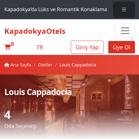
Kapadokya’da Lüks ve Romantik Konaklama
KapadokyaOtels
0
TR
Giriş Yap
Üye Ol
Ana Sayfa
Oteller
Louis Cappadocia
Louis Cappadocia
4
Oda Seçeneği