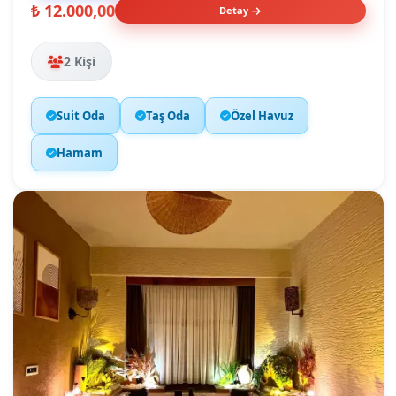
₺ 12.000,00
Detay
2 Kişi
Suit Oda
Taş Oda
Özel Havuz
Hamam