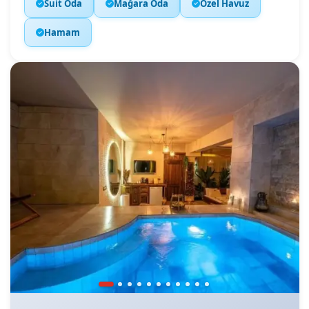
Suit Oda
Mağara Oda
Özel Havuz
Hamam