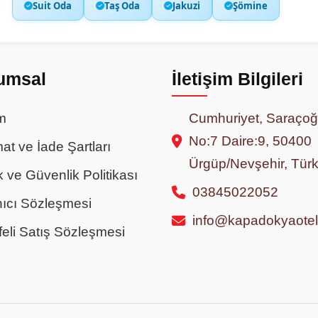
Suit Oda
Taş Oda
Jakuzi
Şömine
umsal
İletişim Bilgileri
im
Cumhuriyet, Saraçoğ
No:7 Daire:9, 50400
at ve İade Şartları
Ürgüp/Nevşehir, Türk
ik ve Güvenlik Politikası
03845022052
nıcı Sözleşmesi
info@kapadokyaote
eli Satış Sözleşmesi