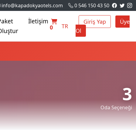
info@kapadokyaotels.com
0 546 150 43 50
Paket
İletişim
Giriş Yap
Üye
TR
0
Oluştur
Ol
3
Oda Seçeneği