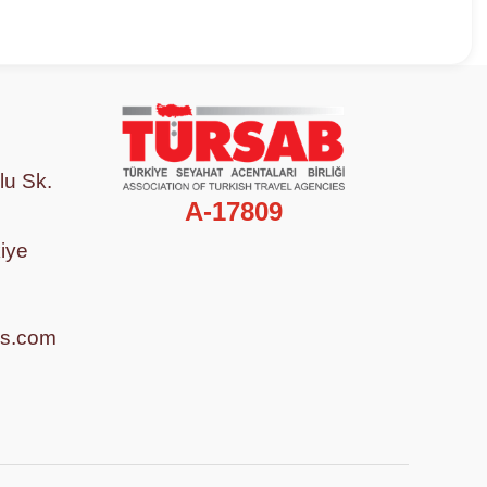
lu Sk.
A-17809
iye
ls.com