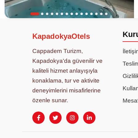
Kur
KapadokyaOtels
Cappadem Turizm,
İletiş
Kapadokya'da güvenilir ve
Teslim
kaliteli hizmet anlayışıyla
Gizlil
konaklama, tur ve aktivite
Kulla
deneyimlerini misafirlerine
özenle sunar.
Mesaf