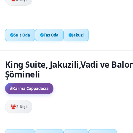
Suit Oda
Taş Oda
Jakuzi
King Suite, Jakuzili,Vadi ve Balo
Şömineli
Karma Cappadocia
2 Kişi