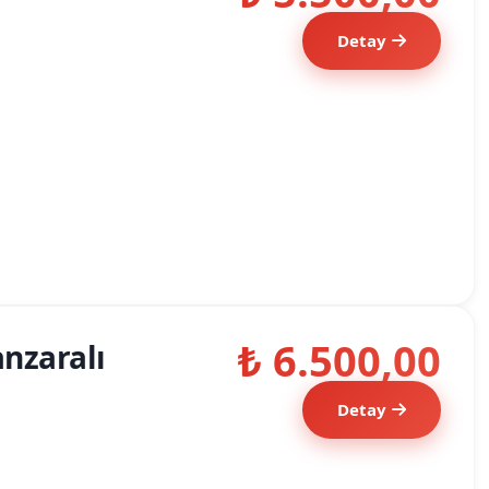
Detay
₺ 6.500,00
anzaralı
Detay