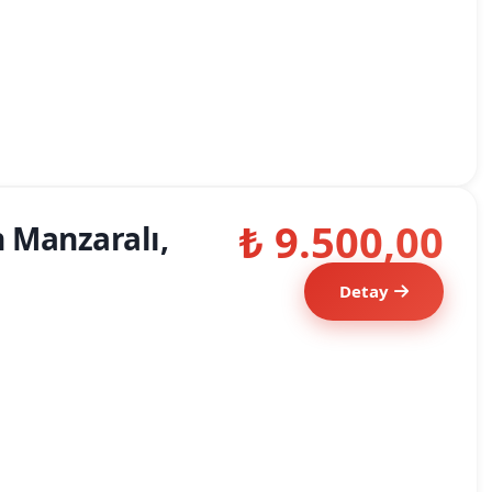
₺ 9.500,00
n Manzaralı,
Detay