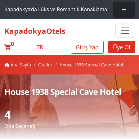
Kapadokya’da Lüks ve Romantik Konaklama
KapadokyaOtels
0
TR
Giriş Yap
Üye Ol
Ana Sayfa
Oteller
House 1938 Special Cave Hotel
House 1938 Special Cave Hotel
4
Oda Seçeneği