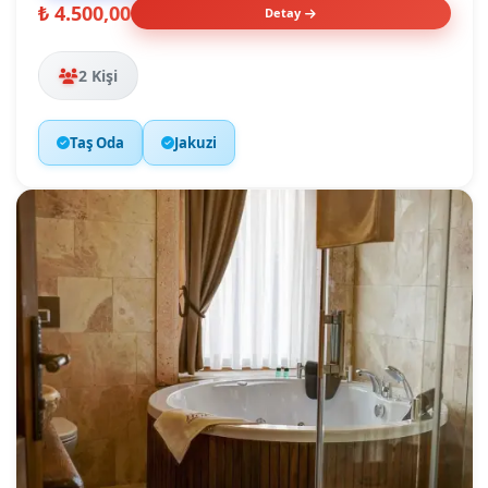
₺ 4.500,00
Detay
2 Kişi
Taş Oda
Jakuzi