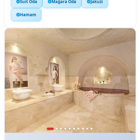
Suit Oda
Mağara Oda
Jakuzi
Hamam