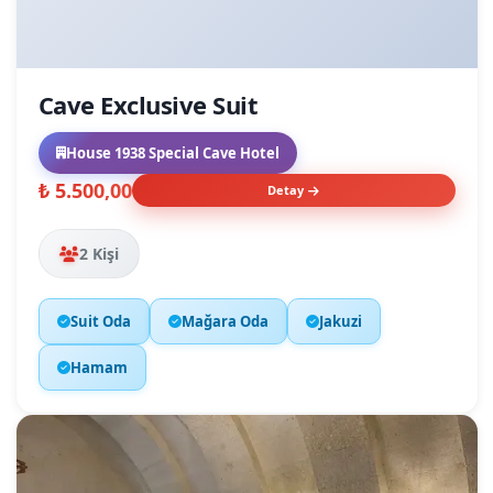
Cave Exclusive Suit
House 1938 Special Cave Hotel
₺ 5.500,00
Detay
2 Kişi
Suit Oda
Mağara Oda
Jakuzi
Hamam